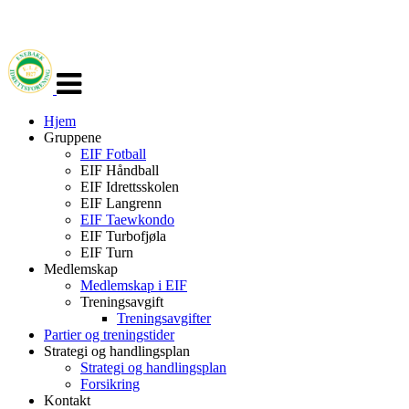
Veksle
navigasjon
Hjem
Gruppene
EIF Fotball
EIF Håndball
EIF Idrettsskolen
EIF Langrenn
EIF Taewkondo
EIF Turbofjøla
EIF Turn
Medlemskap
Medlemskap i EIF
Treningsavgift
Treningsavgifter
Partier og treningstider
Strategi og handlingsplan
Strategi og handlingsplan
Forsikring
Kontakt